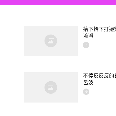
拾下拾下打邊爐
流灣
不停反反反的日
呂波