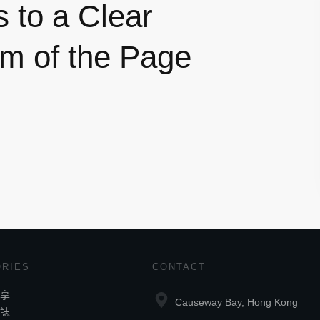
s to a Clear
om of the Page
RIES
CONTACT
享
Causeway Bay, Hong Kong
誌