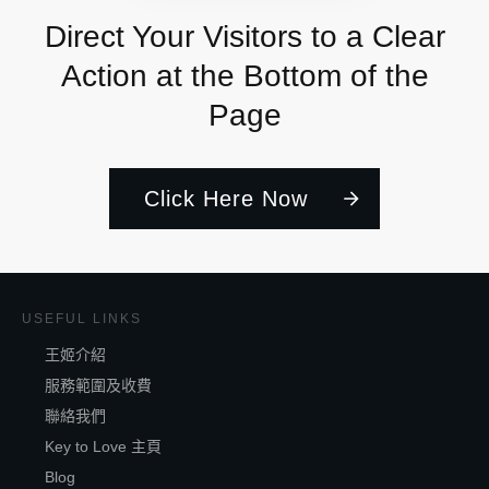
Direct Your Visitors to a Clear
Action at the Bottom of the
Page
Click Here Now
USEFUL LINKS
王姬介紹
服務範圍及收費
聯絡我們
Key to Love 主頁
Blog