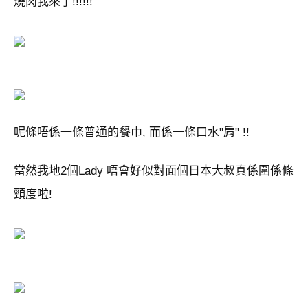
燒肉我來了!!!!!!
呢條唔係一條普通的餐巾, 而係一條口水"肩" !!
當然我地2個Lady 唔會好似對面個日本大叔真係圍係條
頸度啦!