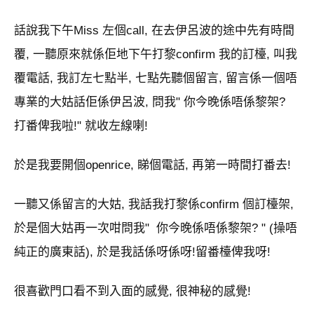
話說我下午Miss 左個call, 在去伊呂波的途中先有時間
覆, 一聽原來就係佢地下午打黎confirm 我的訂檯, 叫我
覆電話, 我訂左七點半, 七點先聽個留言, 留言係一個唔
專業的大姑話佢係伊呂波, 問我" 你今晚係唔係黎架?
打番俾我啦!" 就收左線喇!
於是我要開個openrice, 睇個電話, 再第一時間打番去!
一聽又係留言的大姑, 我話我打黎係confirm 個訂檯架,
於是個大姑再一次咁問我" 你今晚係唔係黎架? " (操唔
純正的廣東話), 於是我話係呀係呀!留番檯俾我呀!
很喜歡門口看不到入面的感覺, 很神秘的感覺!