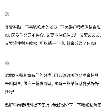
其實奉勸一下喜歡吹水的姊妹, 下次最好都唔係黎食燒
肉, 因為你又要不停食, 又要不停睇住D肉, 又要反反反,
又要望住對方吹水, 所以稍一不慎, 就會成為了焦肉!
呢個2人餐其實有佢的好處, 因為你散叫你又唔會特登
去叫肉食, 做完一輪食肉獸, 食番一些菜個感覺就好好
多呀!
點解早前要特別提下隻蝦!?我好想分享一下唔知點解隻