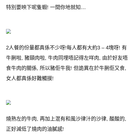
特別要映下呢隻蝦! 一間你地就知…
2人餐的份量都真係不少呀!每人都有大約3 – 4塊呀! 有
牛脷啦, 豬頸肉啦, 牛肉同埋唔記得左咩肉, 由於好友唔
食牛肉的關係, 所以豬佢牛我! 但詭異在於牛脷佢又食,
女人都真係好難觸摸!
燒熟左的牛肉, 再加上混有和風沙律汁的沙律, 酸酸的,
正好減低了燒肉的油膩感!