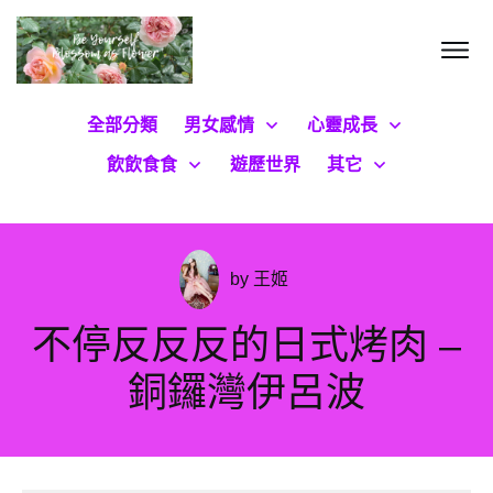
全部分類
男女感情
心靈成長
飲飲食食
遊歷世界
其它
by
王姬
不停反反反的日式烤肉 –
銅鑼灣伊呂波