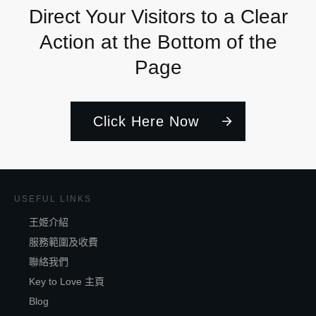
Direct Your Visitors to a Clear
Action at the Bottom of the
Page
Click Here Now
USEFUL LINKS
王姬介紹
服務範圍及收費
聯絡我們
Key to Love 主頁
Blog