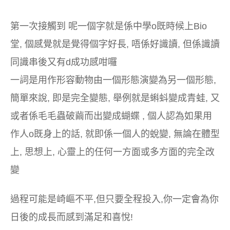
第一次接觸到
呢一個字就是係中學
o
既時候上
Bio
堂
,
個感覺就是覺得個字好長
,
唔係好識讀
,
但係識讀
同識串後又有
d
成功感咁囉
一詞是用作形容動物由一個形態演變為另一個形態
,
簡單來說
,
即是完全變態
,
舉例就是蝌蚪變成青蛙
,
又
或者係毛毛蟲破繭而出變成蝴蝶
,
個人認為如果用
作人
o
既身上的話
,
就即係一個人的蛻變
,
無論在體型
上
,
思想上
,
心靈上的任何一方面或多方面的完全改
變
過程可能是崎嶇不平
,
但只要全程投入
,
你一定會為你
日後的成長而感到滿足和喜悅
!