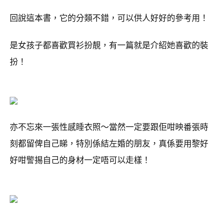
回說這本書，它的分類不錯，可以供人好好的參考用！
是女孩子都喜歡買衫扮靚，有一篇就是介紹她喜歡的裝
扮！
亦不忘來一張性感睡衣照～當然一定要跟佢咁映番張時
刻都留俾自己睇，特別係結左婚的朋友，真係要用黎好
好咁警掦自己的身材一定唔可以走樣！