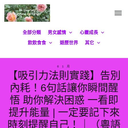
全部分類
男女感情
心靈成長
飲飲食食
遊歷世界
其它
6 1 月
【吸引力法則實踐】告別
內耗！6句話讓你瞬間醒
悟 助你解決困惑 一看即
提升能量 | 一定要記下來
時刻提醒自己！｜（粵語