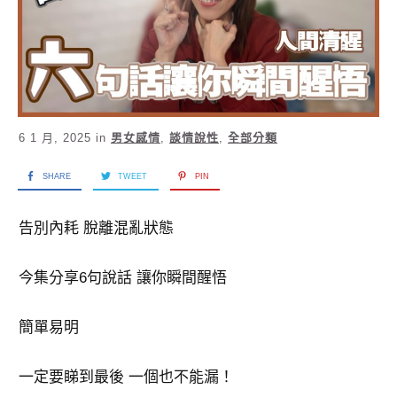
6 1 月, 2025
in
男女感情
,
談情說性
,
全部分類
SHARE
TWEET
PIN
告別內耗 脫離混亂狀態
今集分享6句說話 讓你瞬間醒悟
簡單易明
一定要睇到最後 一個也不能漏！