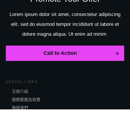
Lorem ipsum dolor sit amet, consectetur adipiscing
elit, sed do eiusmod tempor incididunt ut labore et
dolore magna aliqua. Ut enim ad minim
Call to Action
USEFUL LINKS
王姬介紹
服務範圍及收費
聯絡我們
Key to Love 主頁
Blog