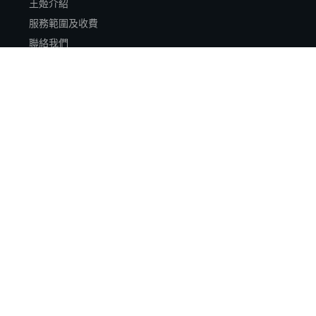
王姬介紹
服務範圍及收費
聯絡我們
Key to Love 主頁
Blog
CATEGORIES
塔羅分享
凡間日誌
人間美食
全部分類
其它
CONTACT
Causeway Bay, Hong Kong