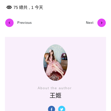
75 總共
, 1 今天
Previous
Next
About the author
王姬