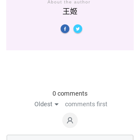
About the author
王姬
0 comments
Oldest
comments first