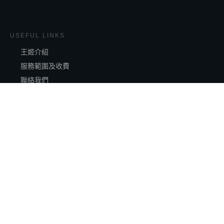
USEFUL LINKS
王姬介紹
服務範圍及收費
聯絡我們
Key to Love 主頁
Blog
CATEGORIES
塔羅分享
凡間日誌
人間美食
全部分類
其它