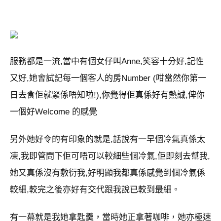
服務都是一流,當中有個女仔叫Anne,笑容十分好,記性
又好,她會試記每一個客人的房Number (咁當然你第一
日去食佢就緊係唔知啦!),你覺得佢真係好有熱誠,俾你
一個好Welcome 的感覺
另外她好令的有印象的就是,話說有一早個冷氣真係太
凍,我即管問下佢可唔可以較細些個冷氣,佢即刻去幫我,
她又真係沒有敷衍我,好明顯我都真係感覺到個冷氣係
較細,較完之後亦好有交代跟我說已較到最細。
有一幕就是我她拿匙羹，當時她正拿著咖啡，她亦極速