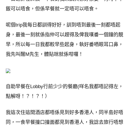
飯可以唔食，但係早餐就一定唔可以唔食。
呢個trip我每日都訓得好好，訓到唔到最後一刻都唔起
身，最後一刻就係指仲可以趕得及俾我嘆番一個鐘的靚
早，所以每一日我都較早些起身，執好番哂眼耳口鼻，
我先叫醒M先生，體貼咪就係咁囉！
自助早餐在Lobby行前少少的餐廳(咩名我都唔記得左，
點解呀！？！？！）
我這次住這間酒店都唔係見到好多香港人，同半島好唔
同，一食早餐撞口撞面都見到香港人，我諗去旅行唔想