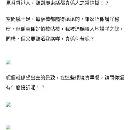
見番香港人，聽到廣東話都真係人之常情掛！？
空間感十足，每張檯都隔得遠遠的，雖然唔係講咩秘
密，但係真係好怕檯貼檯，我被迫聽哂人地講咩之餘，
同樣，佢又要聽哂我講咩，真係何苦呢？
呢個就係望出去的景致，在這些環境食早餐，請問你還
有什麼投訴呢！？